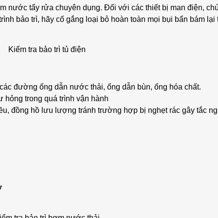
m nước tẩy rửa chuyên dụng. Đối với các thiết bị man điện, chú
ình bảo trì, hãy cố gắng loại bỏ hoàn toàn mọi bụi bẩn bám lại 
Kiểm tra bảo trì tủ điện
ả các đường ống dẫn nước thải, ống dẫn bùn, ống hóa chất.
 hỏng trong quá trình vận hành
hiều, đồng hồ lưu lượng tránh trường hợp bị nghẹt rác gây tắc n
n
ơ
iểm tra bảo trì bơm nước thải