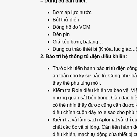
– Dụng cụ cần thiết:
Bơm áp lực nước
Bút thử điện
Đồng hồ đo VOM
Đèn pin
Giá kéo bơm, balang…
Dụng cụ tháo thiết bị (Khóa, lục giác…
2. Bảo trì hệ thống tủ điện điều khiển:
Trước khi tiến hành bảo trì tủ điện cô
an toàn cho kỹ sư bảo trì. Cũng như bả
thay thế phụ tùng mới.
Kiểm tra Role điều khiển và bảo vệ. Vi
những quan sát bên trong. Cần đặc biệt
có thể nhìn thấy được cũng cần được ki
điều chỉnh cuộn dây rơle sao cho phù 
Kiểm tra và làm sạch Aptomat và khí cụ đ
chặt các ốc vít bị lỏng. Cần tiến hành đ
điều khiển, mạch tự động của thiết bị 