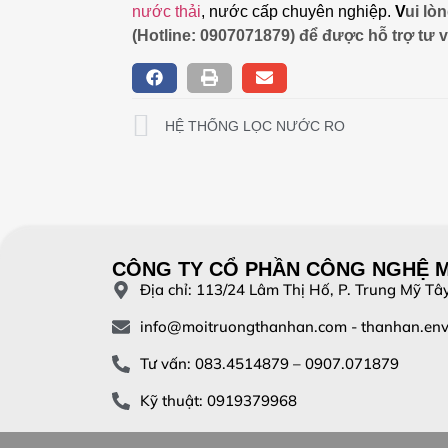
nước thải
, nước cấp chuyên nghiệp.
V
ui lò
(Hotline: 0907071879) để được hỗ trợ tư 
HỆ THỐNG LỌC NƯỚC RO
CÔNG TY CỔ PHẦN CÔNG NGHỆ 
Địa chỉ: 113/24 Lâm Thị Hố, P. Trung Mỹ T
info@moitruongthanhan.com - thanhan.en
Tư vấn: 083.4514879 – 0907.071879
Kỹ thuật: 0919379968