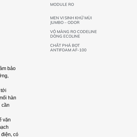
MODULE RO
MEN VI SINH KHỬ MÙI
JUMBO – ODOR
VỎ MÀNG RO CODELINE
DÒNG ECOLINE
CHẤT PHÁ BỌT
ANTIFOAM AF-100
 đảm bảo
ỡng,
tới
 mối hàn
, cần
để vặn
 mạch
 điện, có