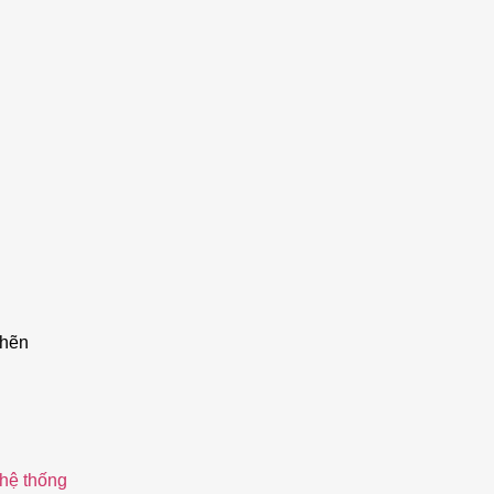
ghẽn
 hệ thống