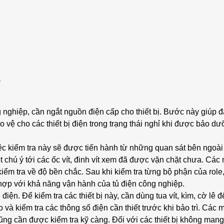
)
ng nghiệp, cần ngắt nguồn điện cấp cho thiết bị. Bước này giúp
o vệ cho các thiết bị điện trong trạng thái nghỉ khi được bảo dư
ệc kiểm tra này sẽ được tiến hành từ những quan sát bên ngoài 
 chú ý tới các ốc vít, đinh vít xem đã được vặn chặt chưa. Các
ểm tra về độ bền chắc. Sau khi kiểm tra từng bộ phận của role
hợp với khả năng vận hành của tủ điện công nghiệp.
iện. Để kiểm tra các thiết bị này, cần dùng tua vít, kìm, cờ lê 
o và kiểm tra các thông số điện cần thiết trước khi bảo trì. Các
cũng cần được kiểm tra kỹ càng. Đối với các thiết bị không mang