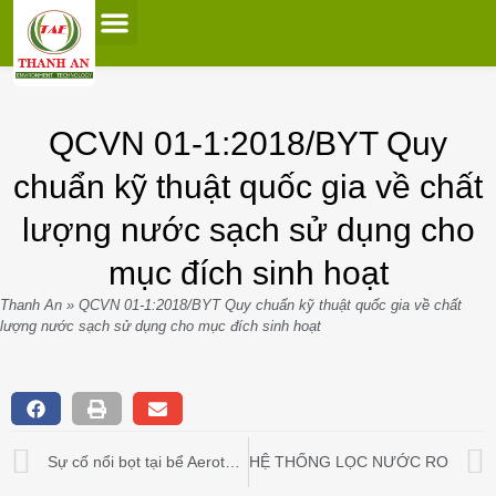
0
Trang chủ
Giới Thiệu
Dịch Vụ
Sản Phẩm
Vận hành & Bảo trì
Tin tức
Tài Liệu
Liên Hệ
QCVN 01-1:2018/BYT Quy
chuẩn kỹ thuật quốc gia về chất
lượng nước sạch sử dụng cho
mục đích sinh hoạt
Thanh An
»
QCVN 01-1:2018/BYT Quy chuẩn kỹ thuật quốc gia về chất
lượng nước sạch sử dụng cho mục đích sinh hoạt
Sự cố nổi bọt tại bể Aerotank trong vận hành xử lý nước thải
HỆ THỐNG LỌC NƯỚC RO