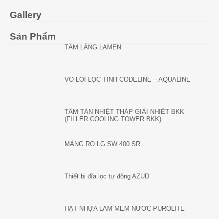
Gallery
Sản Phẩm
TẤM LẮNG LAMEN
VỎ LÕI LỌC TINH CODELINE – AQUALINE
TẤM TẢN NHIỆT THÁP GIẢI NHIỆT BKK
(FILLER COOLING TOWER BKK)
MÀNG RO LG SW 400 SR
Thiết bị đĩa lọc tự động AZUD
HẠT NHỰA LÀM MỀM NƯỚC PUROLITE