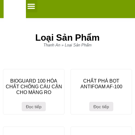
0
Trang chủ
Giới Thiệu
Dịch Vụ
Sản Phẩm
Vận hành & Bảo trì
Tin tức
Tài Liệu
Liên Hệ
Loại Sản Phẩm
Thanh An
»
Loại Sản Phẩm
BIOGUARD 100 HÓA
CHẤT PHÁ BỌT
CHẤT CHỐNG CÁU CẶN
ANTIFOAM AF-100
CHO MÀNG RO
Đọc tiếp
Đọc tiếp