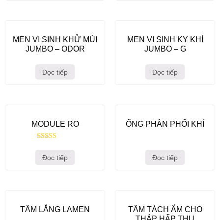
MEN VI SINH KHỬ MÙI
MEN VI SINH KỴ KHÍ
JUMBO – ODOR
JUMBO – G
Đọc tiếp
Đọc tiếp
MODULE RO
ỐNG PHÂN PHỐI KHÍ
Được xếp
hạng
Đọc tiếp
Đọc tiếp
5.00
5 sao
TẤM LẮNG LAMEN
TẤM TÁCH ẨM CHO
THÁP HẤP THỤ