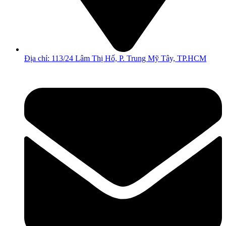
Địa chỉ: 113/24 Lâm Thị Hố, P. Trung Mỹ Tây, TP.HCM