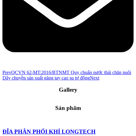
Prev
QCVN 62-MT:2016/BTNMT Quy chuẩn nước thải chăn nuôi
Dây chuyền sản xuất găng tay cao su tự động
Next
Gallery
Sản phẩm
ĐĨA PHÂN PHỐI KHÍ LONGTECH