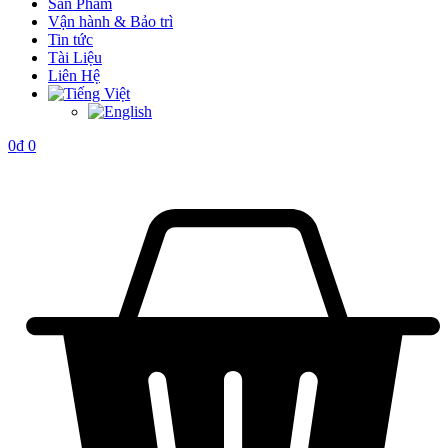
Sản Phẩm
Vận hành & Bảo trì
Tin tức
Tài Liệu
Liên Hệ
0
₫
0