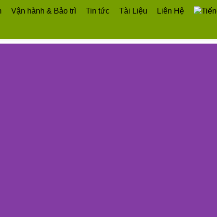
m
Vận hành & Bảo trì
Tin tức
Tài Liệu
Liên Hệ