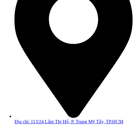
Địa chỉ: 113/24 Lâm Thị Hố, P. Trung Mỹ Tây, TP.HCM