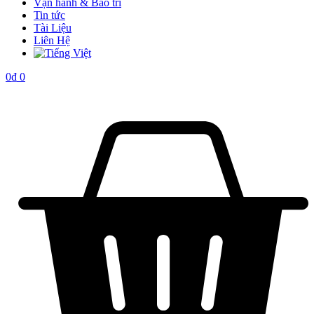
Vận hành & Bảo trì
Tin tức
Tài Liệu
Liên Hệ
0
₫
0